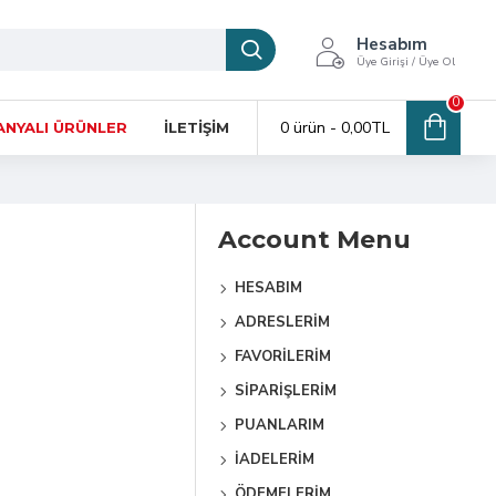
Hesabım
Üye Girişi / Üye Ol
0
0 ürün - 0,00TL
NYALI ÜRÜNLER
İLETIŞIM
Account Menu
HESABIM
ADRESLERIM
FAVORILERIM
SIPARIŞLERIM
PUANLARIM
İADELERIM
ÖDEMELERIM