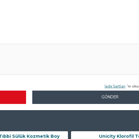
İade Şartları
'nı ok
GÖNDER
Tıbbi Sülük Kozmetik Boy
Unicity Klorofil 