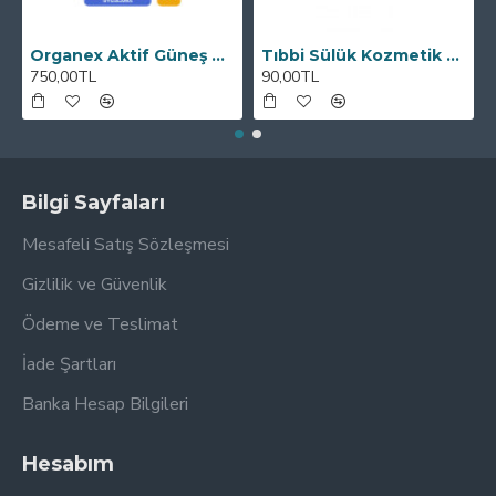
Organex Aktif Güneş Kremi SPF50+ 100 ML
Tıbbi Sülük Kozmetik Boy
750,00TL
90,00TL
Bilgi Sayfaları
Mesafeli Satış Sözleşmesi
Gizlilik ve Güvenlik
Ödeme ve Teslimat
İade Şartları
Banka Hesap Bilgileri
Hesabım