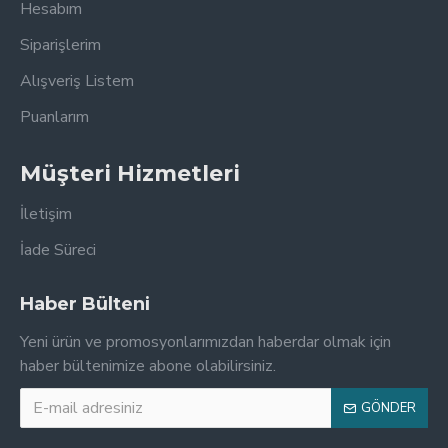
Hesabım
Siparişlerim
Alışveriş Listem
Puanlarım
Müşteri Hizmetleri
İletişim
İade Süreci
Haber Bülteni
Yeni ürün ve promosyonlarımızdan haberdar olmak için
haber bültenimize abone olabilirsiniz.
GÖNDER