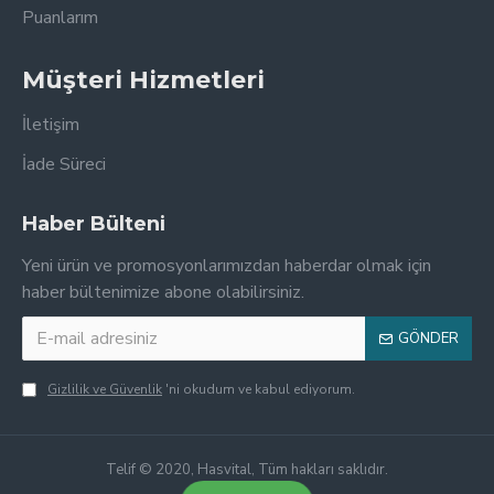
Puanlarım
Müşteri Hizmetleri
İletişim
İade Süreci
Haber Bülteni
Yeni ürün ve promosyonlarımızdan haberdar olmak için
haber bültenimize abone olabilirsiniz.
GÖNDER
Gizlilik ve Güvenlik
'ni okudum ve kabul ediyorum.
Telif © 2020, Hasvital, Tüm hakları saklıdır.