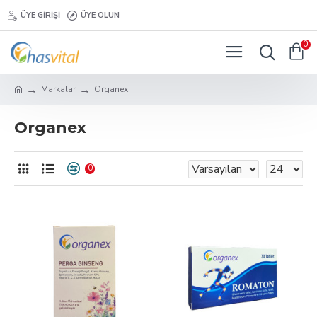
ÜYE GIRIŞI
ÜYE OLUN
0
Markalar
Organex
Organex
0