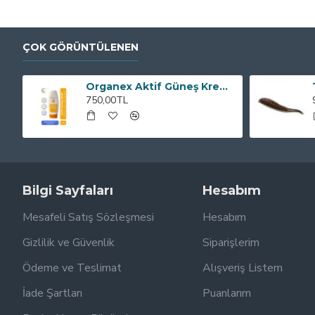
ÇOK GÖRÜNTÜLENEN
Organex Aktif Güneş Kremi SPF50+ 100 ML
750,00TL
Bilgi Sayfaları
Hesabım
Mesafeli Satış Sözleşmesi
Hesabım
Gizlilik ve Güvenlik
Siparişlerim
Ödeme ve Teslimat
Alışveriş Listem
İade Şartları
Puanlarım