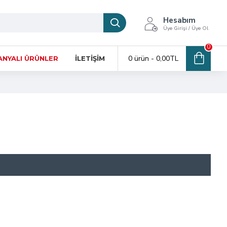
Hesabım
Üye Girişi / Üye Ol
0
0 ürün - 0,00TL
NYALI ÜRÜNLER
İLETIŞIM