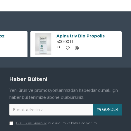
Toz
Apinutriv Bio Propolis
500,00TL
Haber Bülteni
Yeni ürün ve promosyonlarımızdan haberdar olmak için
haber bültenimize abone olabilirsiniz.
GÖNDER
Gizlilik ve Güvenlik
'ni okudum ve kabul ediyorum.