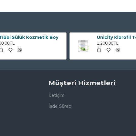
Tıbbi Sülük Kozmetik Boy
Unicity Klorofil 
90,00TL
1.200,00TL
Müşteri Hizmetleri
İletişim
İade Süreci