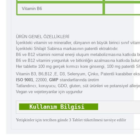
Vitamin B6
ÜRÜN GENEL ÖZELLİKLERİ
İçerikteki vitamin ve mineraller, dünyanın en büyük birinci sınıf vita
İçerikteki Shilajit Sabinsa markasının patentli ektraktıdır.
B6 ve B12 vitamini normal enerji oluşum metabolizmasına katkıda b
B6 ve B12 vitamini yorgunluk ve bitkinliğin azalmasına katkıda bulu
Her tablette 100 mg gerçek kırmızı kore ginsengi, 100 mg patentli 
Vitamin B3, B6,B12 ,E, D3, Selenyum, Çinko, Patentli karabiber eks
ISO 9001
, 22000,
GMP
standartlarında üretim
Tatlandırıcı, koruyucu, GDO, gluten, süt ürünleri ve potansiyel allerj
Vegan ve vejeteryanlar için uygundur
   Kullanım Bilgisi   
Yetişkinler için tercihen günde 3 Tablet tüketilmesi tavsiye edilir