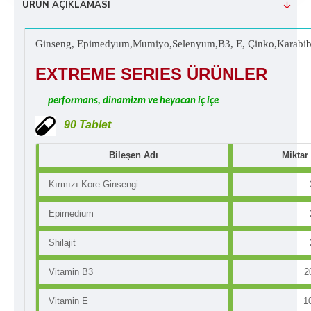
ÜRÜN AÇIKLAMASI
Ginseng, Epimedyum,Mumiyo,Selenyum,B3, E, Çinko,Karabib
EXTREME SERIES ÜRÜNLER
performans, dinamizm ve heyacan iç içe
90 Tablet
Bileşen Adı
Miktar 
Kırmızı Kore Ginsengi
Epimedium
Shilajit
Vitamin B3
2
Vitamin E
1