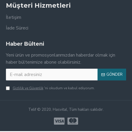
Müşteri Hizmetleri
İletişim
İade Süreci
Haber Bülteni
Yeni ürün ve promosyonlarımızdan haberdar olmak için
haber bültenimize abone olabilirsiniz.
GÖNDER
Gizlilik ve Güvenlik
'ni okudum ve kabul ediyorum.
Telif © 2020, Hasvital, Tüm hakları saklıdır.