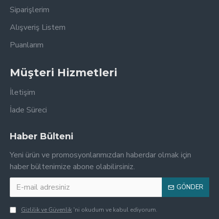
Siparişlerim
Alışveriş Listem
Puanlarım
Müşteri Hizmetleri
İletişim
İade Süreci
Haber Bülteni
Yeni ürün ve promosyonlarımızdan haberdar olmak için
haber bültenimize abone olabilirsiniz.
GÖNDER
Gizlilik ve Güvenlik
'ni okudum ve kabul ediyorum.