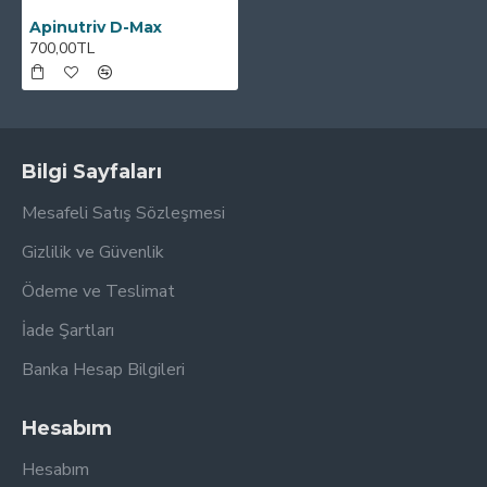
Apinutriv D-Max
700,00TL
Bilgi Sayfaları
Mesafeli Satış Sözleşmesi
Gizlilik ve Güvenlik
Ödeme ve Teslimat
İade Şartları
Banka Hesap Bilgileri
Hesabım
Hesabım