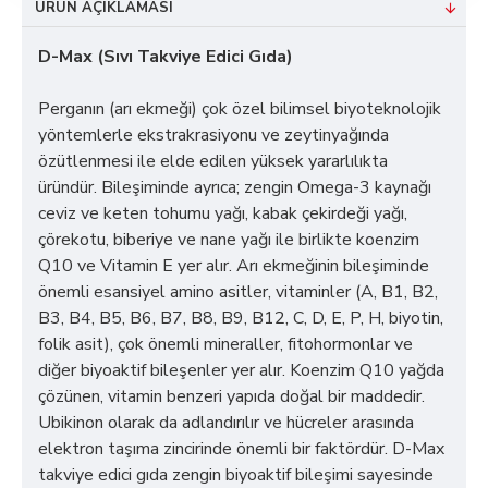
ÜRÜN AÇIKLAMASI
D-Max (Sıvı Takviye Edici Gıda)
Perganın (arı ekmeği) çok özel bilimsel biyoteknolojik
yöntemlerle ekstrakrasiyonu ve zeytinyağında
özütlenmesi ile elde edilen yüksek yararlılıkta
üründür. Bileşiminde ayrıca; zengin Omega-3 kaynağı
ceviz ve keten tohumu yağı, kabak çekirdeği yağı,
çörekotu, biberiye ve nane yağı ile birlikte koenzim
Q10 ve Vitamin E yer alır. Arı ekmeğinin bileşiminde
önemli esansiyel amino asitler, vitaminler (A, B1, B2,
B3, B4, B5, B6, B7, B8, B9, B12, C, D, E, P, H, biyotin,
folik asit), çok önemli mineraller, fitohormonlar ve
diğer biyoaktif bileşenler yer alır. Koenzim Q10 yağda
çözünen, vitamin benzeri yapıda doğal bir maddedir.
Ubikinon olarak da adlandırılır ve hücreler arasında
elektron taşıma zincirinde önemli bir faktördür. D-Max
takviye edici gıda zengin biyoaktif bileşimi sayesinde