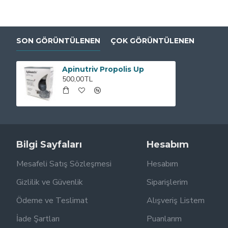
SON GÖRÜNTÜLENEN
ÇOK GÖRÜNTÜLENEN
Apinutriv Propolis Up
500,00TL
Bilgi Sayfaları
Hesabım
Mesafeli Satış Sözleşmesi
Hesabım
Gizlilik ve Güvenlik
Siparişlerim
Ödeme ve Teslimat
Alışveriş Listem
İade Şartları
Puanlarım