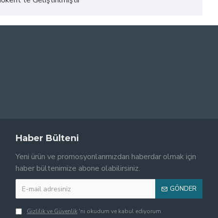
kent'te Geliştirilmiştir
Haber Bülteni
Yeni ürün ve promosyonlarımızdan haberdar olmak için
haber bültenimize abone olabilirsiniz.
GÖNDER
Gizlilik ve Güvenlik
'ni okudum ve kabul ediyorum.