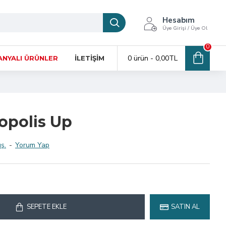
Hesabım
Üye Girişi / Üye Ol
0
0 ürün - 0,00TL
NYALI ÜRÜNLER
İLETIŞIM
opolis Up
ş.
-
Yorum Yap
SEPETE EKLE
SATIN AL