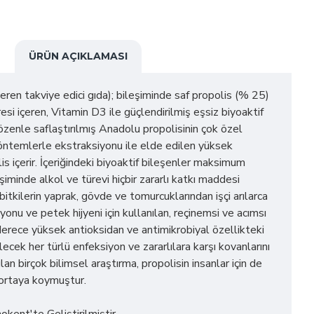
ÜRÜN AÇIKLAMASI
eren takviye edici gıda); bileşiminde saf propolis (% 25)
resi içeren, Vitamin D3 ile güçlendirilmiş eşsiz biyoaktif
 özenle saflaştırılmış Anadolu propolisinin çok özel
yöntemlerle ekstraksiyonu ile elde edilen yüksek
lis içerir. İçeriğindeki biyoaktif bileşenler maksimum
iminde alkol ve türevi hiçbir zararlı katkı maddesi
 bitkilerin yaprak, gövde ve tomurcuklarından işçi arılarca
yonu ve petek hijyeni için kullanılan, reçinemsi ve acımsı
 derece yüksek antioksidan ve antimikrobiyal özellikteki
lecek her türlü enfeksiyon ve zararlılara karşı kovanlarını
lan birçok bilimsel araştırma, propolisin insanlar için de
 ortaya koymuştur.