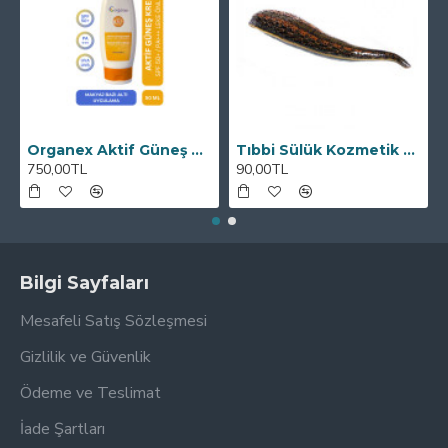
Organex Aktif Güneş Kremi SPF50+ 100 ML
Tıbbi Sülük Kozmetik Boy
750,00TL
90,00TL
Bilgi Sayfaları
Mesafeli Satış Sözleşmesi
Gizlilik ve Güvenlik
Ödeme ve Teslimat
İade Şartları