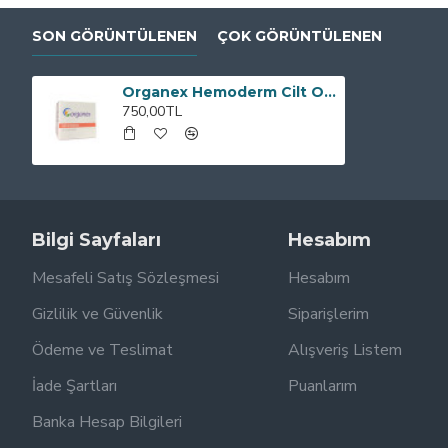
SON GÖRÜNTÜLENEN
ÇOK GÖRÜNTÜLENEN
Organex Hemoderm Cilt Onarıcı Krem
750,00TL
Bilgi Sayfaları
Hesabım
Mesafeli Satış Sözleşmesi
Hesabım
Gizlilik ve Güvenlik
Siparişlerim
Ödeme ve Teslimat
Alışveriş Listem
İade Şartları
Puanlarım
Banka Hesap Bilgileri