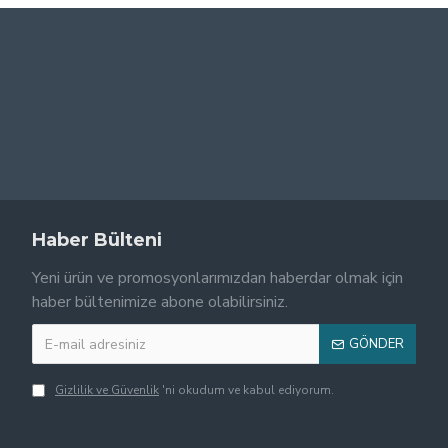
Haber Bülteni
Yeni ürün ve promosyonlarımızdan haberdar olmak için
haber bültenimize abone olabilirsiniz.
GÖNDER
Gizlilik ve Güvenlik
'ni okudum ve kabul ediyorum.