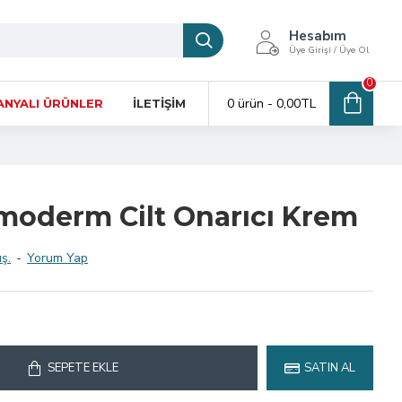
Hesabım
Üye Girişi / Üye Ol
0
0 ürün - 0,00TL
NYALI ÜRÜNLER
İLETIŞIM
oderm Cilt Onarıcı Krem
ş.
-
Yorum Yap
SEPETE EKLE
SATIN AL