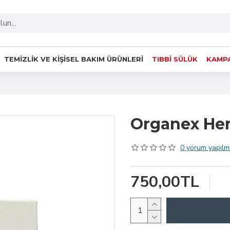
TEMIZLIK VE KIŞISEL BAKIM ÜRÜNLERI
TIBBI SÜLÜK
KAMPA
Organex Hem
0 yorum yapılmı
750,00TL